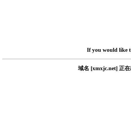
If you would like 
域名 [xmxjc.ne